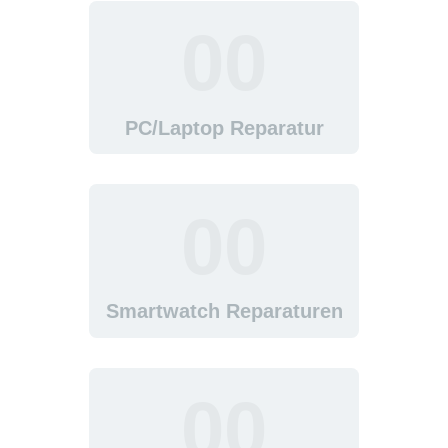
5G DSL & FESTNETZ
00
BIOMETRISCHE
PASSBILDER
ÜBER UNS
PC/Laptop Reparatur
KONTAKT
00
Smartwatch Reparaturen
00