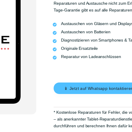
SICHEREN PC
Reparaturen und Austausche nicht zum Erl
Tage-Garantie gibt es auf alle Reparaturen
ALL-NET-FLAT
Austauschen von Gläsern und Display
LTE 5G DSL &
Austauschen von Batterien
FESTNETZ
Diagnostizieren von Smartphones & Ta
Originale Ersatzteile
BIOMETRISCHE
Reparatur von Ladeanschlüssen
PASSBILDER
ÜBER UNS
📱 Jetzt auf Whatsapp kontaktiere
KONTAKT
* Kostenlose Reparaturen für Fehler, die v
– als anerkannter Tablet-Reparaturdienstl
durchführen und berechnen Ihnen dafür ke