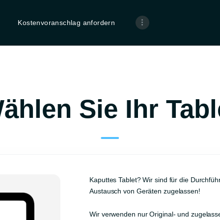
STARTSEITE
Kostenvoranschlag anfordern
KOSTENVORANS
CHLAG
ANFORDERN
PROFESSIONELL
ählen Sie Ihr Tabl
E HARDWARE- &
SOFTWARE-
REINIGUNG –
FÜR EINEN
Kaputtes Tablet? Wir sind für die Durchf
Austausch von Geräten zugelassen!
SCHNELLEN UND
Wir verwenden nur Original- und zugelasse