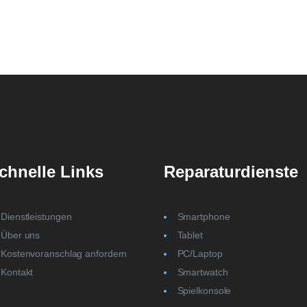
chnelle Links
Reparaturdienste
Dienstleistungen
Smartphone
Über uns
Tablet
Kostenvoranschlag anfordern
PC/Laptop
Kontakt
Smartwatch
Spielkonsole