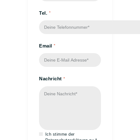
5G DSL & FESTNETZ
BIOMETRISCHE
Tel.
PASSBILDER
ÜBER UNS
KONTAKT
Email
Nachricht
Ich stimme der