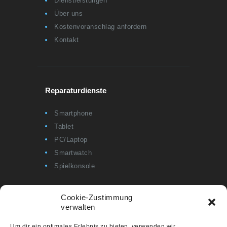
Dienstleistungen
Über uns
Kostenvoranschlag anfordern
Kontakt
Reparaturdienste
Smartphone
Tablet
PC/Laptop
Smartwatch
Spielkonsole
Cookie-Zustimmung
verwalten
Informationen
Um dir ein optimales Erlebnis zu bieten, verwenden wir