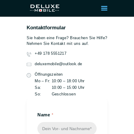
Kontaktformular
Sie haben eine Frage? Brauchen Sie Hilfe?
Nehmen Sie Kontakt mit uns auf.
STARTSEITE
+49 178 5551217
KOSTENVORANSCH
deluxemobile@outlook.de
LAG ANFORDERN
Öffnungszeiten
PROFESSIONELLE
Mo – Fr: 10:00 – 18:00 Uhr
HARDWARE- &
Sa: 10:00 – 15:00 Uhr
SOFTWARE-
So: Geschlossen
REINIGUNG – FÜR
EINEN SCHNELLEN
Name
UND SICHEREN PC
ALL-NET-FLAT LTE