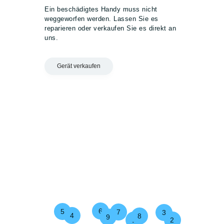
Ein
beschädigtes Handy
muss nicht
weggeworfen werden. Lassen Sie es
reparieren oder verkaufen Sie es direkt an
uns.
Gerät verkaufen
6
5
7
3
4
8
9
2
1