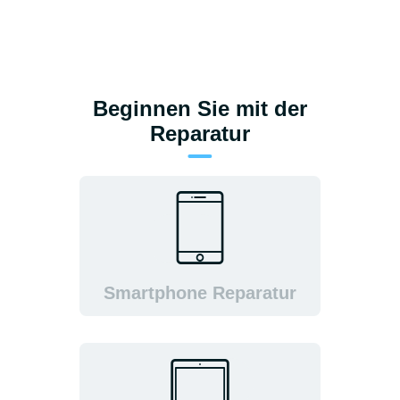
5G DSL & FESTNETZ
BIOMETRISCHE
PASSBILDER
ÜBER UNS
Beginnen Sie mit der
KONTAKT
Reparatur
Smartphone Reparatur