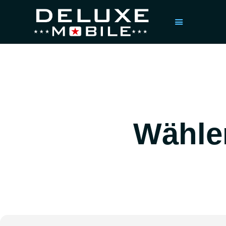
STARTSEITE
KOSTENVORANSCHLAG
ANFORDERN
PROFESSIONELLE
HARDWARE- &
Wählen
SOFTWARE-REINIGUNG
– FÜR EINEN
SCHNELLEN UND
SICHEREN PC