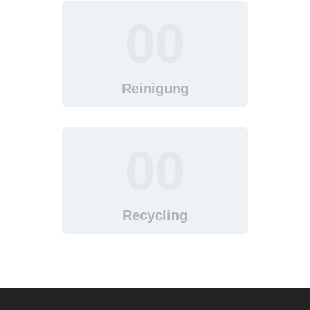
5G DSL & FESTNETZ
00
BIOMETRISCHE
PASSBILDER
ÜBER UNS
Reinigung
KONTAKT
00
Recycling