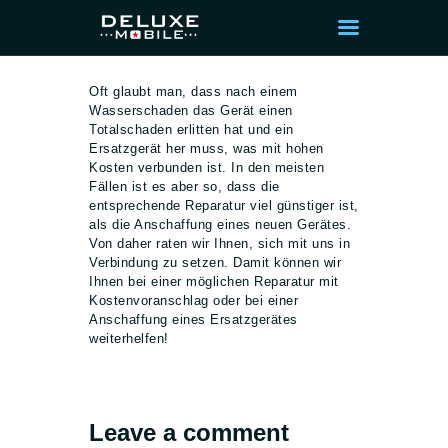
Oft glaubt man, dass nach einem
Wasserschaden das Gerät einen
Totalschaden erlitten hat und ein
Ersatzgerät her muss, was mit hohen
STARTSEITE
Kosten verbunden ist. In den meisten
Fällen ist es aber so, dass die
KOSTENVORANSCH
entsprechende Reparatur viel günstiger ist,
LAG ANFORDERN
als die Anschaffung eines neuen Gerätes.
Von daher raten wir Ihnen, sich mit uns in
PROFESSIONELLE
Verbindung zu setzen. Damit können wir
HARDWARE- &
Ihnen bei einer möglichen Reparatur mit
Kostenvoranschlag oder bei einer
SOFTWARE-
Anschaffung eines Ersatzgerätes
REINIGUNG – FÜR
weiterhelfen!
EINEN SCHNELLEN
UND SICHEREN PC
ALL-NET-FLAT LTE
Leave a comment