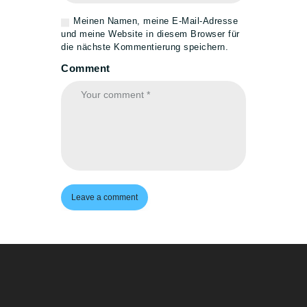
5G DSL & FESTNETZ
Meinen Namen, meine E-Mail-Adresse
BIOMETRISCHE
und meine Website in diesem Browser für
PASSBILDER
die nächste Kommentierung speichern.
ÜBER UNS
Comment
KONTAKT