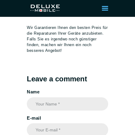
Wir Garantieren Ihnen den besten Preis für
die Reparaturen Ihrer Geräte anzubieten.
Falls Sie es irgendwo noch günstiger
finden, machen wir Ihnen ein noch
STARTSEITE
besseres Angebot!
KOSTENVORANSCH
LAG ANFORDERN
PROFESSIONELLE
Leave a comment
HARDWARE- &
SOFTWARE-
Name
REINIGUNG – FÜR
EINEN SCHNELLEN
UND SICHEREN PC
E-mail
ALL-NET-FLAT LTE