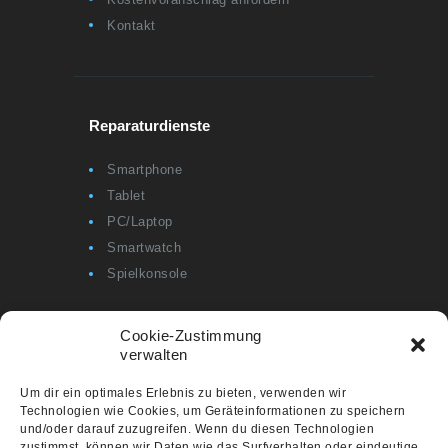
Kontakt
Reparaturdienste
Smartphone
Tablet
PC/Laptop
Smartwatch
Spielkonsole
Cookie-Zustimmung
verwalten
Informationen
Um dir ein optimales Erlebnis zu bieten, verwenden wir
Technologien wie Cookies, um Geräteinformationen zu speichern
Cookie-Richtlinie (EU)
und/oder darauf zuzugreifen. Wenn du diesen Technologien
Datenschutzerklärung
zustimmst, können wir Daten wie das Surfverhalten oder eindeutige