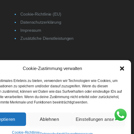
Cookie-Richtlinie (EU)
Datenschutzerklärung
Impressum
Zusätzliche Dienstleistungen
Cookie-Zustimmung verwalten
ptimales Erlebnis zu bieten, verwenden wir Technologien wie Cookies, um
ationen zu speichern und/oder darauf zuzugreifen. Wenn du diesen
 zustimmst, können wir Daten wie das Surfverhalten oder eindeutige IDs auf
te verarbeiten. Wenn du deine Zustimmung nicht erteilst oder zurückziehst,
immte Merkmale und Funktionen beeinträchtigt werden.
ptieren
Ablehnen
Einstellungen ansehen
Cookie-Richtlinie