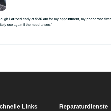
SICHEREN PC
ALL-NET-FLAT
hough I arrived early at 9:30 am for my appointment, my phone was fixe
LTE 5G DSL &
itely use again if the need arises.”
FESTNETZ
BIOMETRISCHE
PASSBILDER
ÜBER UNS
KONTAKT
chnelle Links
Reparaturdienste