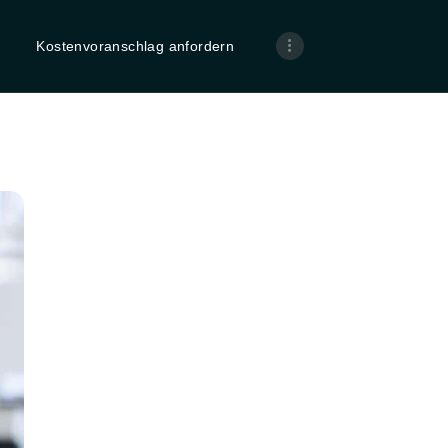
STARTSEITE
Kostenvoranschlag anfordern
KOSTENVORANS
CHLAG
ANFORDERN
PROFESSIONELL
E HARDWARE- &
SOFTWARE-
REINIGUNG –
FÜR EINEN
SCHNELLEN UND