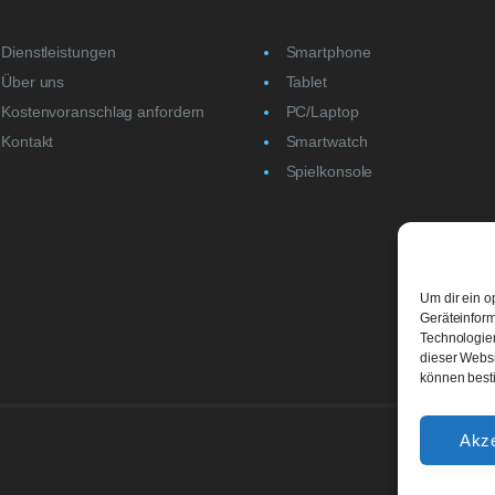
Dienstleistungen
Smartphone
Über uns
Tablet
Kostenvoranschlag anfordern
PC/Laptop
Kontakt
Smartwatch
Spielkonsole
Um dir ein o
Geräteinform
Technologien
dieser Websi
können best
Akze